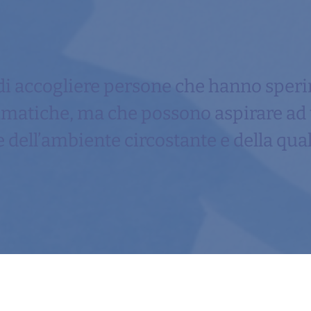
di accogliere persone che hanno speri
aumatiche, ma che possono aspirare a
 dell’ambiente circostante e della qual