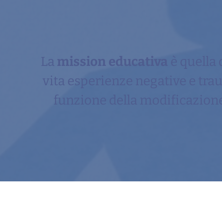
La
mission educativa
è quella 
vita esperienze negative e tr
funzione della modificazione