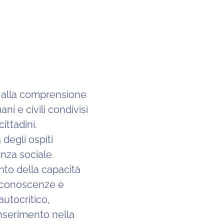
i alla comprensione
ani e civili condivisi
ittadini.
 degli ospiti
nza sociale.
to della capacità
e conoscenze e
utocritico,
nserimento nella