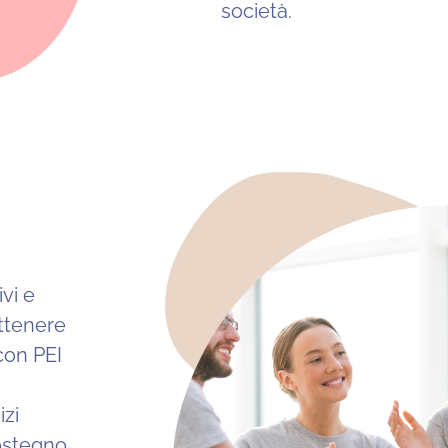
società.
ivi e
ottenere
 con PEI
izi
 sostegno