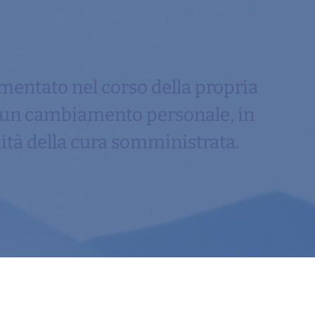
mentato nel corso della propria
d un cambiamento personale, in
ità della cura somministrata.