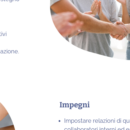
ivi
tazione.
Impegni
Impostare relazioni di qual
collaboratori interni ed es